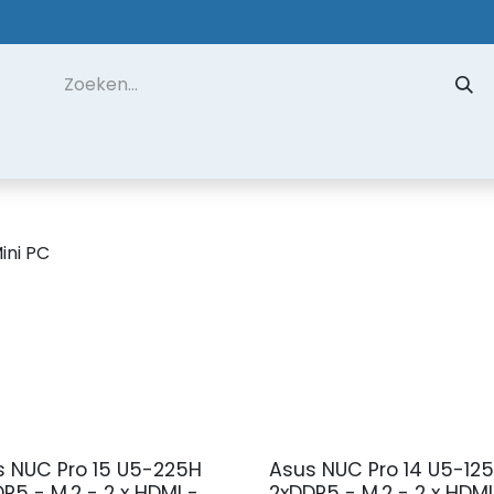
 ons
Contact
Datarecuperatie
Hulp op Afstand
ini PC
s NUC Pro 15 U5-225H
Asus NUC Pro 14 U5-12
R5 - M.2 - 2 x HDMI -
2xDDR5 - M.2 - 2 x HDMI