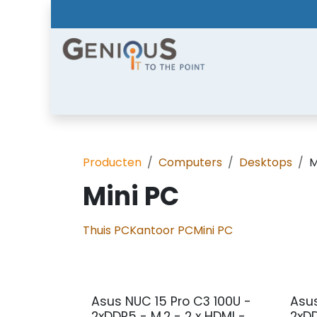
Overslaan naar inhoud
Home
Shop
Diensten
Nieuws
Over
Producten
Computers
Desktops
M
Mini PC
Thuis PC
Kantoor PC
Mini PC
Asus NUC 15 Pro C3 100U -
Asu
2xDDR5 - M.2 - 2 x HDMI -
2xDD