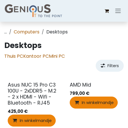
Overslaan naar inhoud
...
Computers
Desktops
Desktops
Thuis PC
Kantoor PC
Mini PC
Filters
Asus NUC 15 Pro C3
AMD Mid
100U - 2xDDR5 - M.2
799,00
€
- 2 x HDMI - Wifi -
Bluetooth - RJ45
In winkelmandje
425,00
€
In winkelmandje