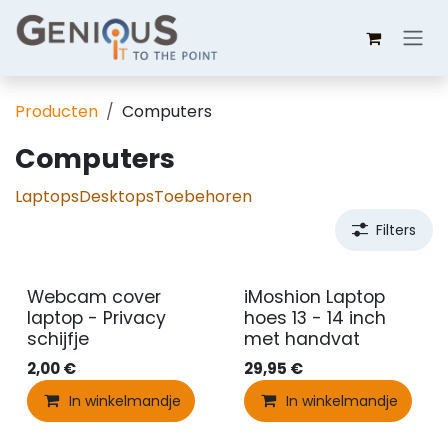
Overslaan naar inhoud
Producten
Computers
Computers
Laptops
Desktops
Toebehoren
Filters
Webcam cover
iMoshion Laptop
laptop - Privacy
hoes 13 - 14 inch
schijfje
met handvat
2,00
€
29,95
€
In winkelmandje
In winkelmandje