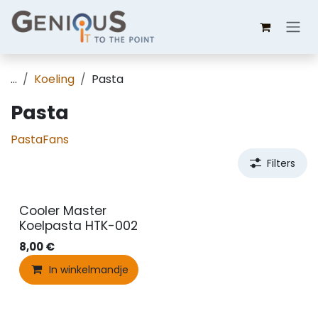
Overslaan naar inhoud
...
Koeling
Pasta
Pasta
Pasta
Fans
Filters
Cooler Master
Koelpasta HTK-002
8,00
€
In winkelmandje