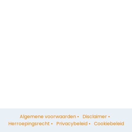
Algemene voorwaarden
•
Disclaimer
•
Herroepingsrecht
•
Privacybeleid
•
Cookiebeleid