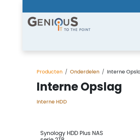
Overslaan naar inhoud
Home
Shop
Diensten
Nieuws
Over
Producten
Onderdelen
Interne Opsl
Interne Opslag
Interne HDD
Synology HDD Plus NAS
serie 2TB