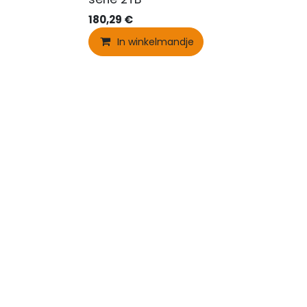
180,29
€
In winkelmandje