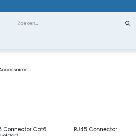
 ons
Contact
Datarecuperatie
Hulp op Afstand
Accessoires
5 Connector Cat6
RJ45 Connector
hielded