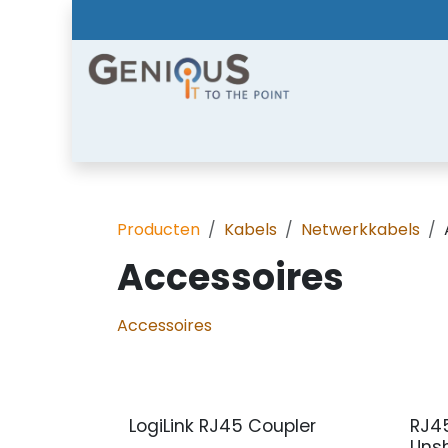
Overslaan naar inhoud
Home
Shop
Diensten
Nieuws
Over
Producten
Kabels
Netwerkkabels
Accessoires
Accessoires
LogiLink RJ45 Coupler
RJ4
Uns