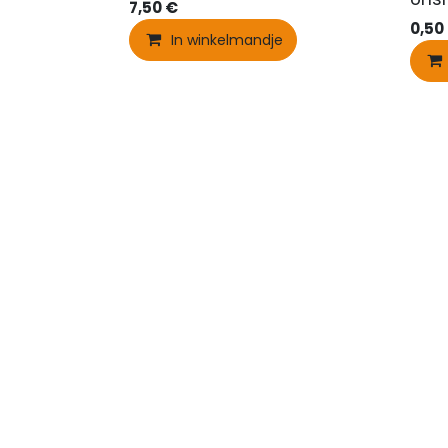
7,50
€
0,50
In winkelmandje