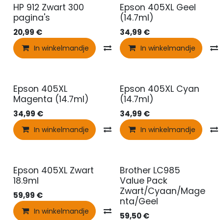
HP 912 Zwart 300
Epson 405XL Geel
pagina's
(14.7ml)
20,99
€
34,99
€
In winkelmandje
Vergelijken
In winkelmandje
Epson 405XL
Epson 405XL Cyan
Magenta (14.7ml)
(14.7ml)
34,99
€
34,99
€
In winkelmandje
Vergelijken
In winkelmandje
Epson 405XL Zwart
Brother LC985
18.9ml
Value Pack
Zwart/Cyaan/Mage
59,99
€
nta/Geel
In winkelmandje
Vergelijken
59,50
€