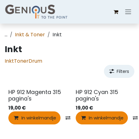
Overslaan naar inhoud
...
Inkt & Toner
Inkt
Inkt
Inkt
Toner
Drum
Filters
HP 912 Magenta 315
HP 912 Cyan 315
pagina's
pagina's
19,00
€
19,00
€
In winkelmandje
Vergelijken
In winkelmandje