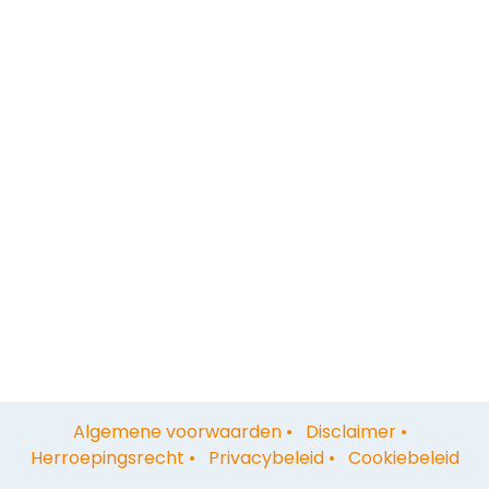
Algemene voorwaarden
•
Disclaimer
•
Herroepingsrecht
•
Privacybeleid
•
Cookiebeleid