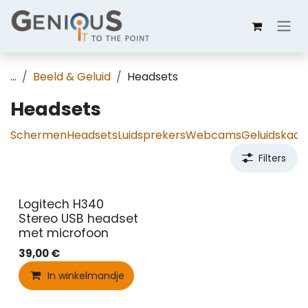
Overslaan naar inhoud
...
Beeld & Geluid
Headsets
Headsets
Schermen
Headsets
Luidsprekers
Webcams
Geluidskaar
Filters
Logitech H340
Stereo USB headset
met microfoon
39,00
€
In winkelmandje