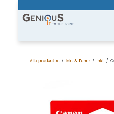
Overslaan naar inhoud
Home
Shop
Diensten
Nieuws
Over
Alle producten
Inkt & Toner
Inkt
C