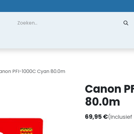
 ons
Contact
Datarecuperatie
Hulp op Afstand
anon PFI-1000C Cyan 80.0m
Canon P
80.0m
69,95
€
(Inclusief