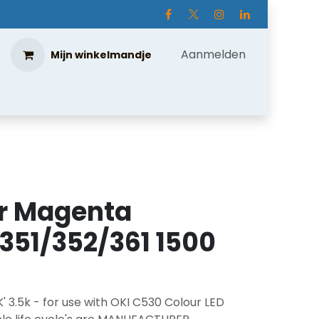
Aanmelden
Mijn winkelmandje
er Magenta
51/352/361 1500
' 3.5k - for use with OKI C530 Colour LED