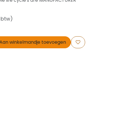
ble life cycle's are MANUFACTURER
f btw)
Aan winkelmandje toevoegen