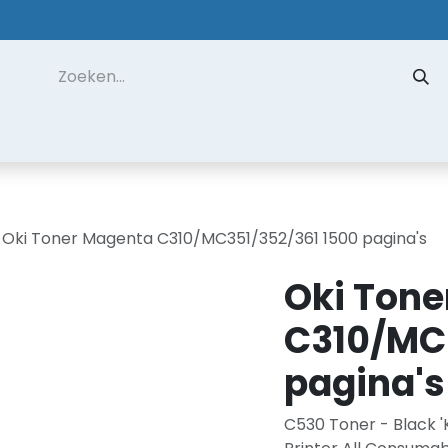
 ons
Contact
Datarecuperatie
Hulp op Afstand
Oki Toner Magenta C310/MC351/352/361 1500 pagina's
Oki Ton
C310/MC3
pagina's
C530 Toner - Black 'K