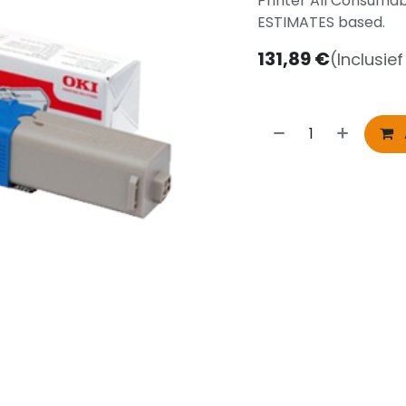
Printer All Consuma
ESTIMATES based.
131,89
€
(Inclusie