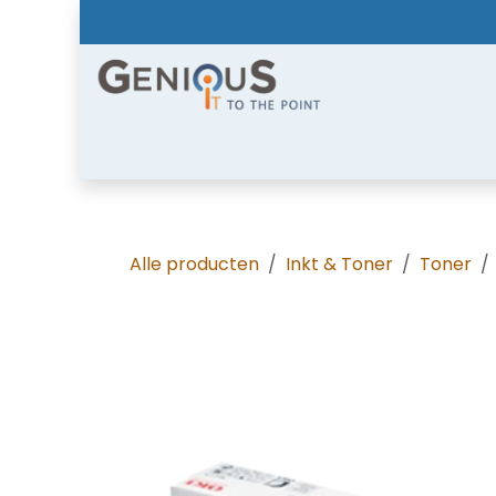
Overslaan naar inhoud
Home
Shop
Diensten
Nieuws
Over
Alle producten
Inkt & Toner
Toner