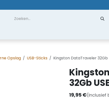
 ons
Contact
Datarecuperatie
Hulp op Afstand
rne Opslag
USB-Sticks
Kingston DataTraveler 32Gb 
Kingston
32Gb USB
19,95
€
(Inclusief