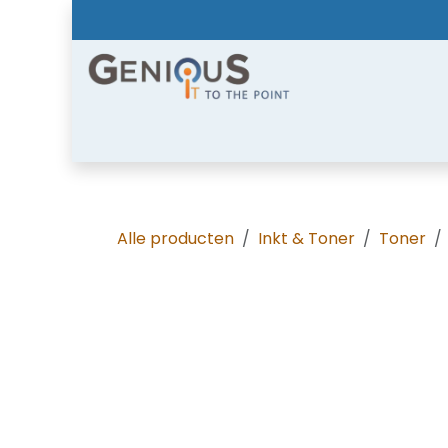
Overslaan naar inhoud
Home
Shop
Diensten
Nieuws
Over
Alle producten
Inkt & Toner
Toner