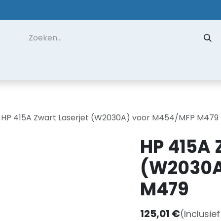
 ons
Contact
Datarecuperatie
Hulp op Afstand
HP 415A Zwart Laserjet (W2030A) voor M454/MFP M479
HP 415A 
(W2030A
M479
125,01
€
(Inclusie