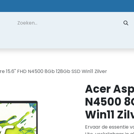
 ons
Contact
Datarecuperatie
Hulp op Afstand
re 15.6" FHD N4500 8Gb 128Gb SSD Win11 Zilver
Acer Asp
N4500 8
Win11 Zil
Ervaar de essentie 