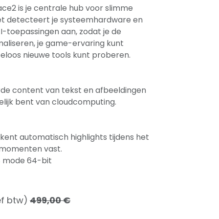
ace2 is je centrale hub voor slimme
et detecteert je systeemhardware en
I-toepassingen aan, zodat je de
maliseren, je game-ervaring kunt
eloos nieuwe tools kunt proberen.
e content van tekst en afbeeldingen
elijk bent van cloudcomputing.
ent automatisch highlights tijdens het
 momenten vast.
S mode 64-bit
ef btw)
499,00
€