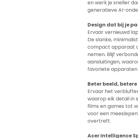
en werk je sneller da
generatieve AI-onder
Design dat bij je pa
Ervaar vernieuwd lap
De slanke, minimalist
compact apparaat da
nemen. Blijf verbond
aansluitingen, waaro
favoriete apparaten 
Beter beeld, betere
Ervaar het verbluffe
waarop elk detail in
films en games tot we
voor een meeslepend
overtreft.
Acer Intelligence 