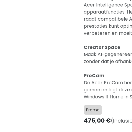
Acer Intelligence Sp
apparaatfuncties. H
raadt compatibele A
prestaties kunt opti
verbeteren en moeit
Creator Space
Maak AI-gegenereerd
zonder dat je afhank
ProCam
De Acer ProCam herk
gamen en legt deze
Windows 11 Home in 
Promo
475,00
€
(Inclusi