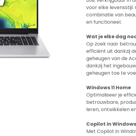
Lite, verkrijgbaar in 
voor elke levensstijl.
combinatie van beaut
en functioneel.
Wat je elke dag no
Op zoek naar betrou
efficiënt uit dankzij
geheugen van de Acer
dankzij het ingebou
geheugen toe te voe
Windows 11 Home
Optimaliseer je effi
betrouwbare, product
leren, ontwikkelen 
Copilot in Window
Met Copilot in Window