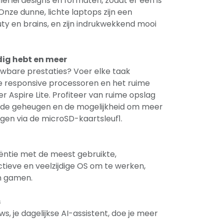
allerlei designs en formaten, zodat er een is
 Onze dunne, lichte laptops zijn een
y en brains, en zijn indrukwekkend mooi
dig hebt en meer
wbare prestaties? Voer elke taak
 de responsive processoren en het ruime
 Aspire Lite. Profiteer van ruime opslag
wde geheugen en de mogelijkheid om meer
gen via de microSD-kaartsleuf1.
ciëntie met de meest gebruikte,
ieve en veelzijdige OS om te werken,
en gamen.
s
s, je dagelijkse AI-assistent, doe je meer