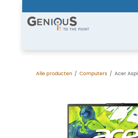
Overslaan naar inhoud
Home
Shop
Diensten
Nieuws
Over
Alle producten
Computers
Acer Aspi