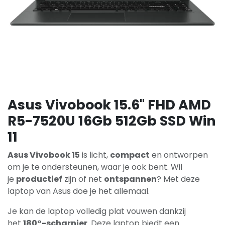
Asus Vivobook 15.6" FHD AMD
R5-7520U 16Gb 512Gb SSD Win
11
Asus Vivobook 15
is licht,
compact
en ontworpen
om je te ondersteunen, waar je ook bent. Wil
je
productief
zijn of net
ontspannen
? Met deze
laptop van Asus doe je het allemaal.
Je kan de laptop volledig plat vouwen dankzij
het
180°-scharnier
. Deze laptop biedt een