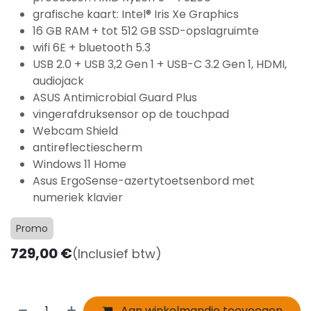
grafische kaart: Intel® Iris Xe Graphics
16 GB RAM + tot 512 GB SSD-opslagruimte
wifi 6E + bluetooth 5.3
USB 2.0 + USB 3,2 Gen 1 + USB-C 3.2 Gen 1, HDMI,
audiojack
ASUS Antimicrobial Guard Plus
vingerafdruksensor op de touchpad
Webcam Shield
antireflectiescherm
Windows 11 Home
Asus ErgoSense-azertytoetsenbord met
numeriek klavier
Promo
729,00
€
(Inclusief btw)
Aan winkelmandje toevoegen