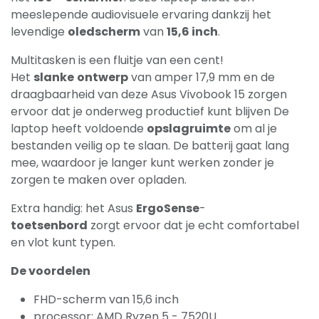
meeslepende audiovisuele ervaring dankzij het
levendige
oledscherm
van
15,6 inch
.
Multitasken is een fluitje van een cent!
Het
slanke
ontwerp
van amper 17,9 mm en de
draagbaarheid van deze Asus Vivobook 15 zorgen
ervoor dat je onderweg productief kunt blijven De
laptop heeft voldoende
opslagruimte
om al je
bestanden veilig op te slaan. De batterij gaat lang
mee, waardoor je langer kunt werken zonder je
zorgen te maken over opladen.
Extra handig: het Asus
ErgoSense
-
toetsenbord
zorgt ervoor dat je echt comfortabel
en vlot kunt typen.
De voordelen
FHD-scherm van 15,6 inch
processor: AMD Ryzen 5 - 7520U