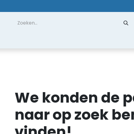
 ons
Contact
Datarecuperatie
Hulp op Afstand
Fout 404
We konden de p
naar op zoek ben
vinden!