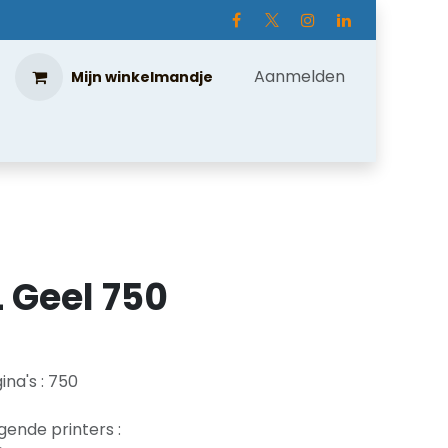
Aanmelden
Mijn winkelmandje
 Geel 750
na's : 750
gende printers :