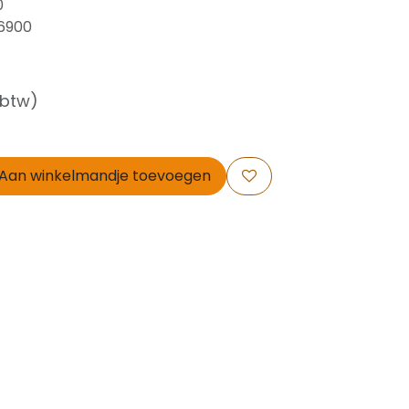
0
 6900
 btw)
Aan winkelmandje toevoegen