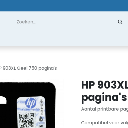
 ons
Contact
Datarecuperatie
Hulp op Afstand
P 903XL Geel 750 pagina's
HP 903XL
pagina's
Aantal printbare pagi
Compatibel voor vol