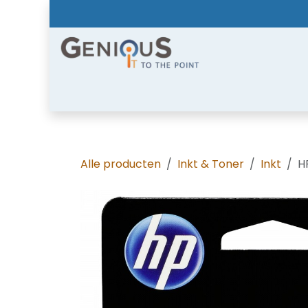
Overslaan naar inhoud
Home
Shop
Diensten
Nieuws
Over
Alle producten
Inkt & Toner
Inkt
H